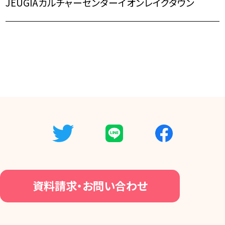
JEUGIAカルチャーセンターイオンレイクタウン
講座スケジュール
団体研修ガイド
資格活用ガイド
特別講師陣
資料請求・お問い合わせ
協力・応援施設
賛助会員
資料請求・お問い合わせ
メディア掲載情報
組織情報