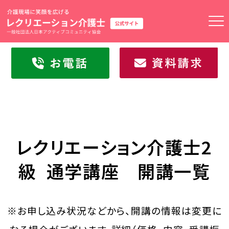
トップページ
高齢者健幸サポーター
２級ガイド
レクリエーション介護士2
1級ガイド
級 通学講座 開講一覧
マスターガイド
資格取得の流れ
※お申し込み状況などから、開講の情報は変更に
2級通学講座