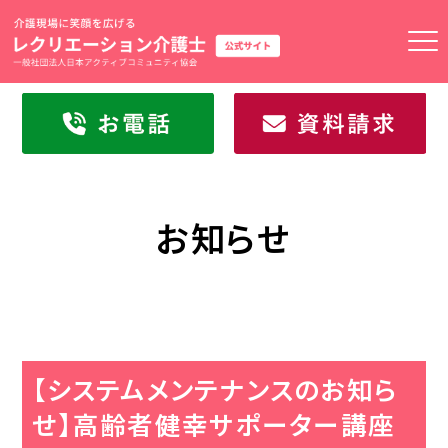
トップページ
高齢者健幸サポーター
２級ガイド
お知らせ
1級ガイド
マスターガイド
資格取得の流れ
【システムメンテナンスのお知ら
せ】高齢者健幸サポーター講座
2級通学講座