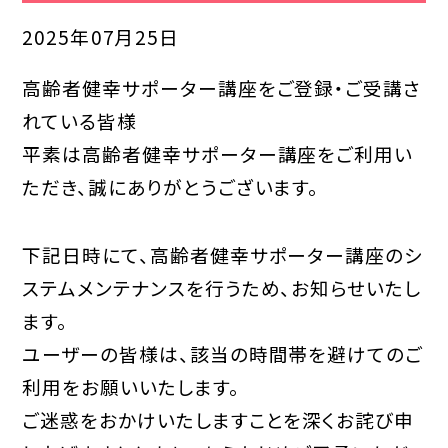
講座スケジュール
2025年07月25日
団体研修ガイド
高齢者健幸サポーター講座をご登録・ご受講さ
れている皆様
資格活用ガイド
平素は高齢者健幸サポーター講座をご利用い
特別講師陣
ただき、誠にありがとうございます。
資料請求・お問い合わせ
下記日時にて、高齢者健幸サポーター講座のシ
ステムメンテナンスを行うため、お知らせいたし
協力・応援施設
ます。
賛助会員
ユーザーの皆様は、該当の時間帯を避けてのご
利用をお願いいたします。
メディア掲載情報
ご迷惑をおかけいたしますことを深くお詫び申
組織情報